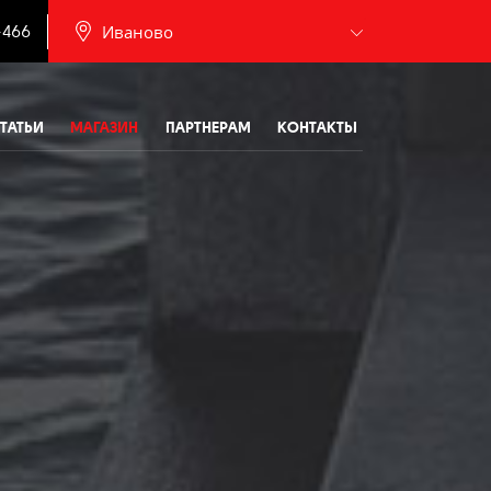
.
Иваново
-466
Барнаул
ТАТЬИ
МАГАЗИН
ПАРТНЕРАМ
КОНТАКТЫ
Белгород
Брянск
Калининград
Москва
Мурманск
Новочебоксарск
Пермь