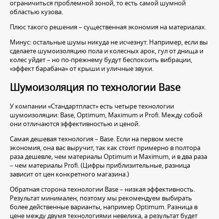
ограничиться проблемной зоной, то есть самой шумной
областью кузова.
Плюс такого решения – существенная экономия на материалах.
Минус: остальные шумы никуда не исчезнут. Например, если вы
сделаете шумоизоляцию пола и колесных арок, гул от днища и
колес уйдет – но по-прежнему будут беспокоить вибрации,
«эффект барабана» от крыши и уличные звуки.
Шумоизоляция по технологии Base
У компании «Стандартпласт» есть четыре технологии
шумоизоляции: Base, Optimum, Maximum и Profi. Между собой
они отличаются эффективностью и ценой.
Самая дешевая технология – Base. Если на первом месте
экономия, она вас выручит, так как стоит примерно в полтора
раза дешевле, чем материалы Optimum и Maximum, и в два раза
– чем материалы Profi. (Цифры приблизительные, разница
зависит от цен конкретного магазина.)
Обратная сторона технологии Base – низкая эффективность.
Результат минимален, поэтому мы рекомендуем выбирать
более действенные варианты, например Optimum. Разница в
цене между двумя технологиями невелика, а результат будет