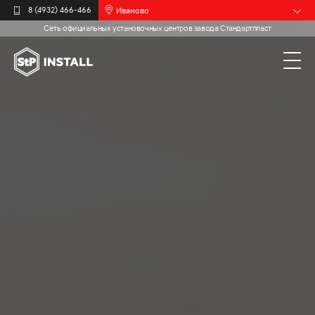
Иваново
8 (4932) 466-466
Сеть официальных установочных центров завода Стандартпласт
Барнаул
Белгород
Брянск
Калининград
Москва
Мурманск
Новочебоксарск
Пермь
Самара
Санкт-
Петербург